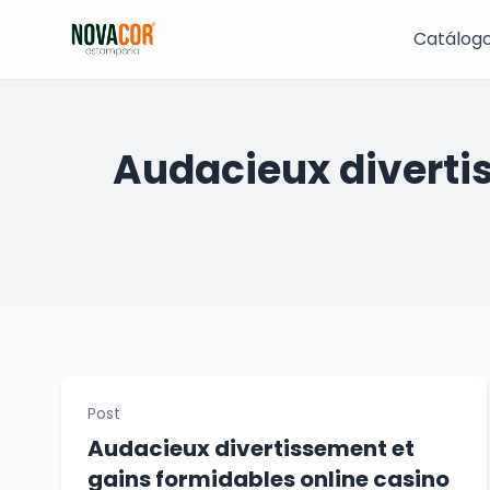
Pular
para
Catálog
o
conteúdo
Audacieux diverti
Post
Audacieux divertissement et
gains formidables online casino