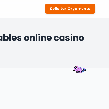
Solicitar Orçamento
bles online casino