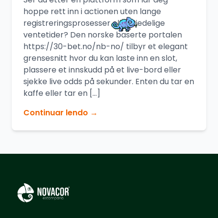
hoppe rett inn i actionen uten lange
registreringsprosesser eller kjedelige
ventetider? Den norske baserte portalen
https://30-bet.no/nb-no/ tilbyr et elegant
grensesnitt hvor du kan laste inn en slot,
plassere et innskudd på et live-bord eller
sjekke live odds på sekunder. Enten du tar en
kaffe eller tar en […]
Continuar lendo →