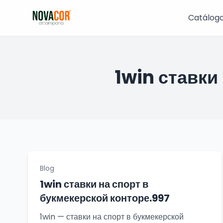
Pular
para
Catálog
o
conteúdo
1win ставки
Blog
1win ставки на спорт в
букмекерской конторе.997
1win — ставки на спорт в букмекерской