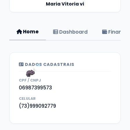
Maria Vitoria vi
Home
Dashboard
Financei
DADOS CADASTRAIS
zzz
CPF / CNPJ
06987399573
CELULAR
(73)999092779