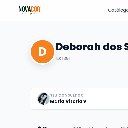
Pular
para
Catálog
o
conteúdo
Deborah dos S
D
ID: 1391
SEU CONSULTOR
Maria Vitoria vi