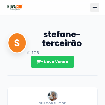
Pular
para
o
conteúdo
Entrar
stefane-
Catálogo
S
terceirão
Produtos & Serviços
ID: 1215
Portfólio
+ Nova Venda
Tamanhos
Sobre Nós
Solicitar Orçamento
SEU CONSULTOR