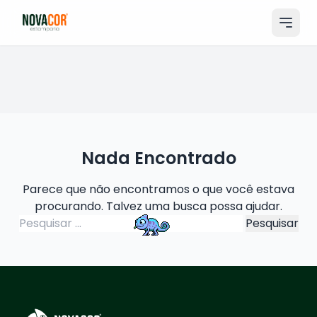
Pular
para
o
conteúdo
Entrar
Catálogo
Produtos & Serviços
Nada Encontrado
Portfólio
Parece que não encontramos o que você estava
Tamanhos
procurando. Talvez uma busca possa ajudar.
Pesquisar
Sobre Nós
por:
Solicitar Orçamento