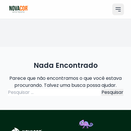
Pular
para
o
conteúdo
Entrar
Catálogo
Produtos & Serviços
Nada Encontrado
Portfólio
Parece que não encontramos o que você estava
Tamanhos
procurando. Talvez uma busca possa ajudar.
Pesquisar
Sobre Nós
por:
Solicitar Orçamento