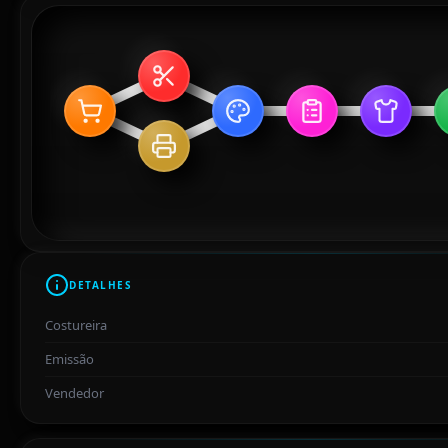
DETALHES
Costureira
Emissão
Vendedor