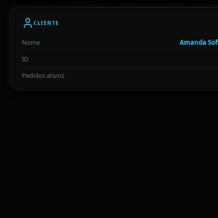
CLIENTE
Nome
Amanda Sofi
ID
Pedidos ativos