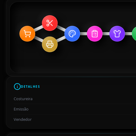
DETALHES
Costureira
Emissão
Vendedor