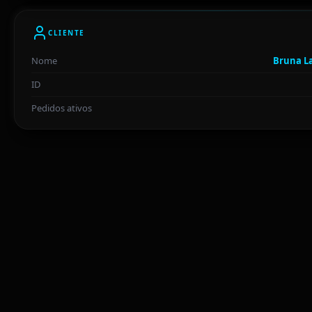
CLIENTE
Nome
Bruna La
ID
Pedidos ativos