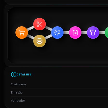
DETALHES
Costureira
Emissão
Vendedor