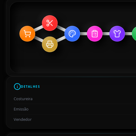
DETALHES
Costureira
Emissão
Vendedor