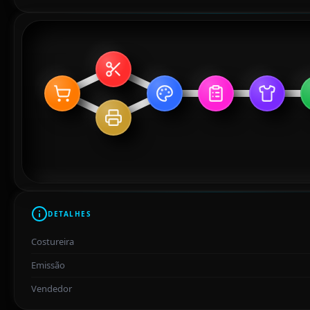
DETALHES
Costureira
Emissão
Vendedor