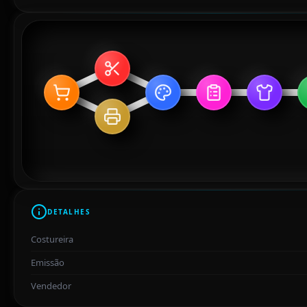
DETALHES
Costureira
Emissão
Vendedor