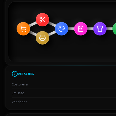
DETALHES
Costureira
Emissão
Vendedor