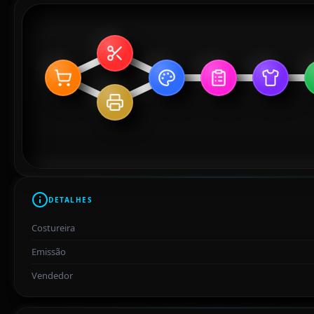
DETALHES
Costureira
Emissão
Vendedor