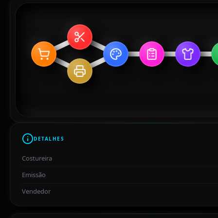
DETALHES
Costureira
Emissão
Vendedor