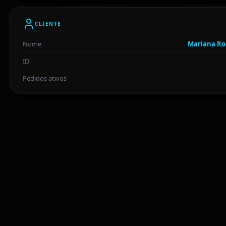
CLIENTE
Nome
Mariana Ro
ID
Pedidos ativos