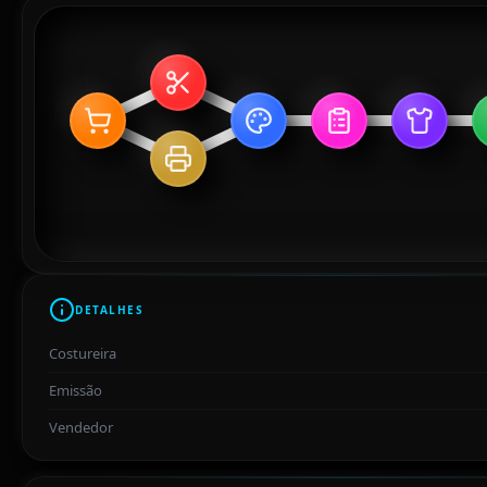
DETALHES
Costureira
Emissão
Vendedor