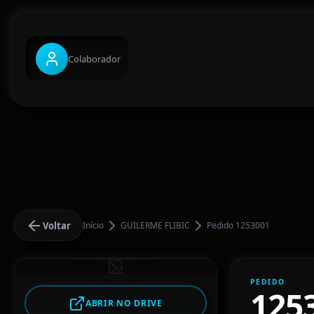
Colaborador
Voltar
Início
GUILERME FLIBIC
Pedido 1253001
PEDIDO
125
ABRIR NO DRIVE