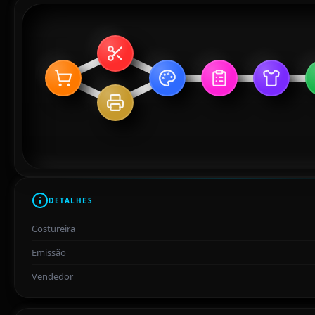
DETALHES
Costureira
Emissão
Vendedor