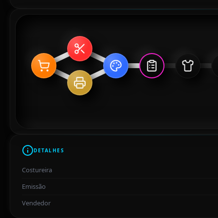
DETALHES
Costureira
Emissão
Vendedor