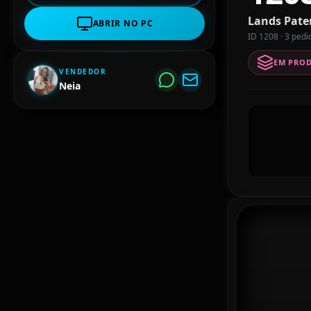
Lands Pate
ABRIR NO PC
ID 1208 · 3 pedi
EM PRO
VENDEDOR
Neia