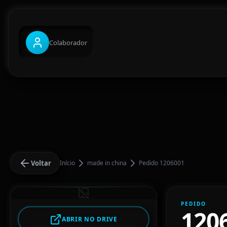
Colaborador
Voltar
Início
made in china
Pedido 1206001
PEDIDO
120
ABRIR NO DRIVE