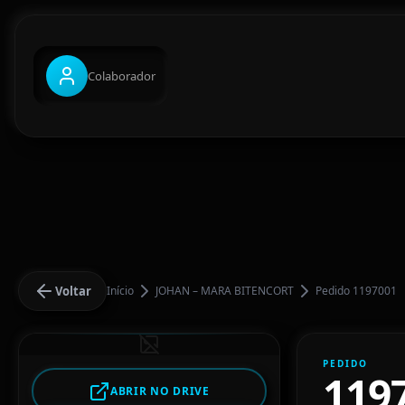
Colaborador
Voltar
Início
JOHAN – MARA BITENCORT
Pedido 1197001
PEDIDO
119
ABRIR NO DRIVE