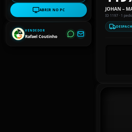
JOHAN – M
ABRIR NO PC
ID 1197 · 1 pedi
DESPAC
VENDEDOR
Rafael Coutinho