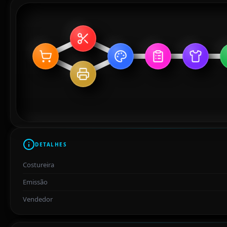
DETALHES
Costureira
Emissão
Vendedor