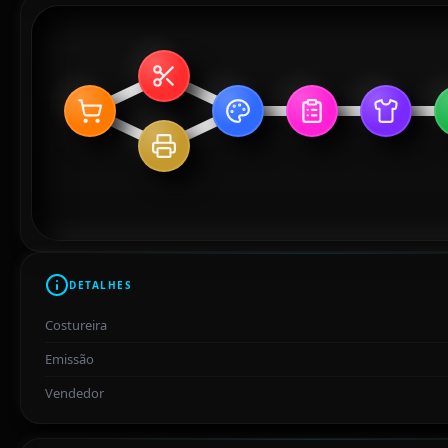
DETALHES
Costureira
Emissão
Vendedor