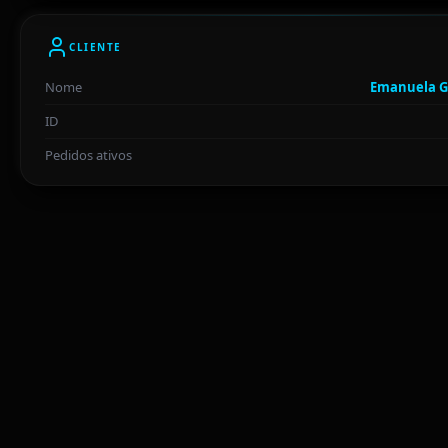
CLIENTE
Nome
Emanuela G
ID
Pedidos ativos