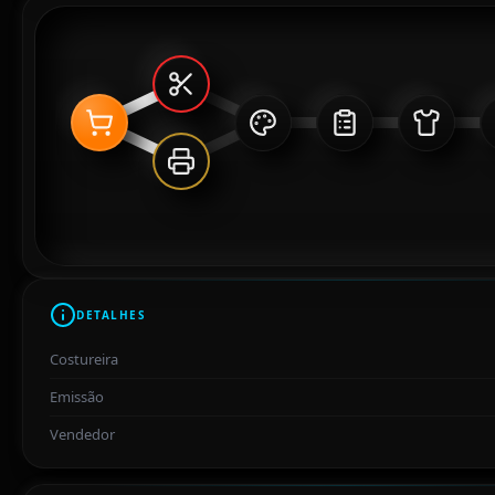
DETALHES
Costureira
Emissão
Vendedor