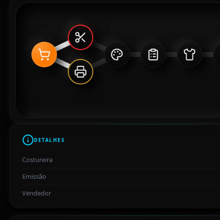
DETALHES
Costureira
Emissão
Vendedor