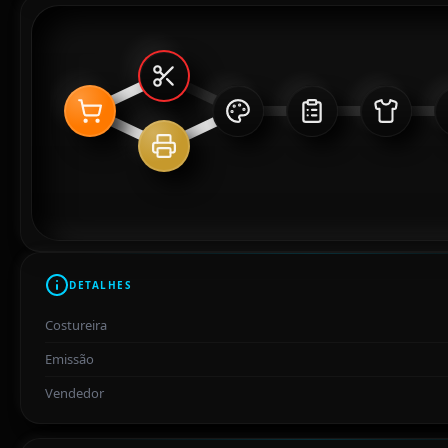
DETALHES
Costureira
Emissão
Vendedor