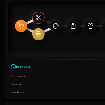
DETALHES
Costureira
Emissão
Vendedor