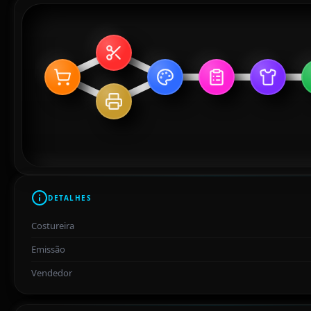
DETALHES
Costureira
Emissão
Vendedor