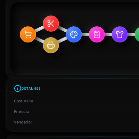
DETALHES
Costureira
Emissão
Vendedor