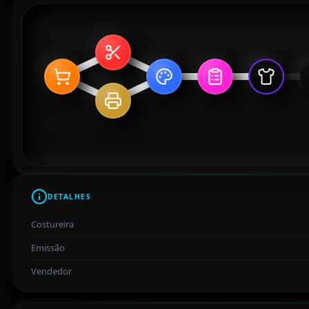
DETALHES
Costureira
Emissão
Vendedor