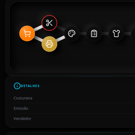
DETALHES
Costureira
Emissão
Vendedor