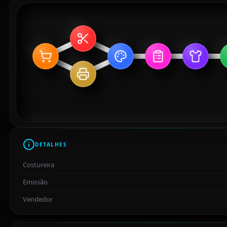
DETALHES
Costureira
Emissão
Vendedor