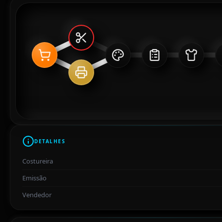
DETALHES
Costureira
Emissão
Vendedor