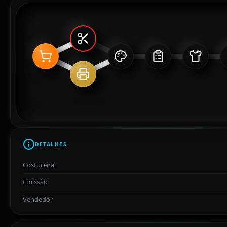
DETALHES
Costureira
Emissão
Vendedor