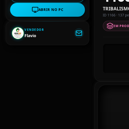
TRIBALISM
ABRIR NO PC
ID 1166 · 137 pe
EM PRO
VENDEDOR
Flavio