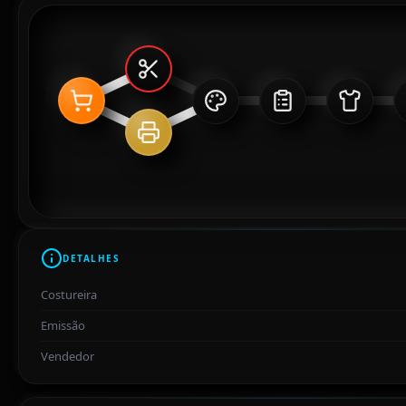
DETALHES
Costureira
Emissão
Vendedor