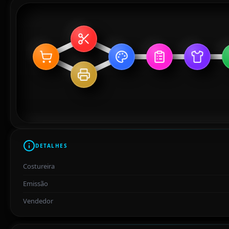
DETALHES
Costureira
Emissão
Vendedor