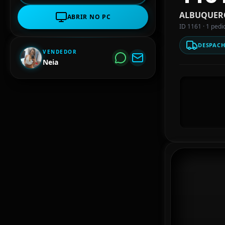
ALBUQUER
ABRIR NO PC
ID 1161 · 1 pedi
DESPAC
VENDEDOR
Neia