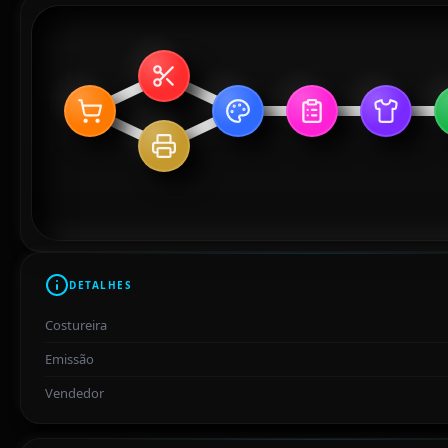
DETALHES
Costureira
Emissão
Vendedor