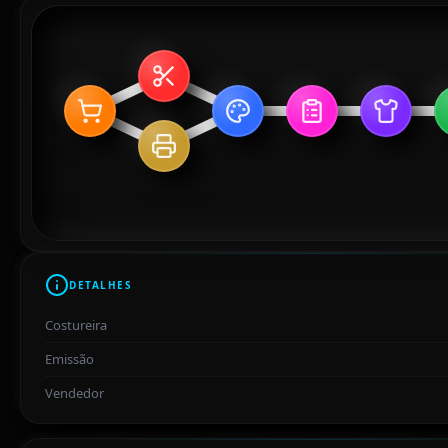
DETALHES
Costureira
Emissão
Vendedor