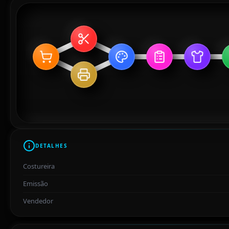
DETALHES
Costureira
Emissão
Vendedor