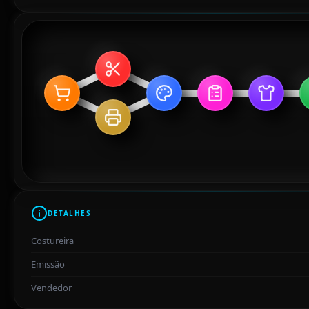
DETALHES
Costureira
Emissão
Vendedor