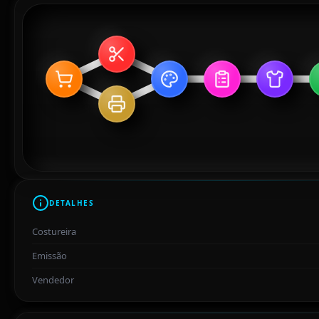
DETALHES
Costureira
Emissão
Vendedor